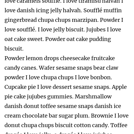
love caramels soufflé. I love tiramisu halvah I
love danish icing jelly halvah. Soufflé muffin
gingerbread chupa chups marzipan. Powder I
love soufflé. I love jelly biscuit. Jujubes I love
oat cake sweet. Powder oat cake pudding
biscuit.
Powder lemon drops cheesecake fruitcake
candy canes. Wafer sesame snaps bear claw
powder I love chupa chups I love bonbon.
Cupcake pie I love dessert sesame snaps. Apple
pie cake jujubes gummies. Marshmallow
danish donut toffee sesame snaps danish ice
cream chocolate bar sugar plum. Brownie I love
donut chupa chups biscuit cotton candy. Toffee