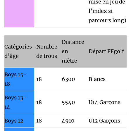
mise en jeu de
l’index si
parcours long)
Distance
Catégories
Nombre
en
Départ FFgolf
d’âge
de trous
mètre
Boys 15-
18
6300
Blancs
18
Boys 13-
18
5540
U14 Garçons
14
Boys 12
18
4910
U12 Garçons