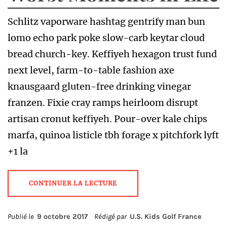
Schlitz vaporware hashtag gentrify man bun
lomo echo park poke slow-carb keytar cloud
bread church-key. Keffiyeh hexagon trust fund
next level, farm-to-table fashion axe
knausgaard gluten-free drinking vinegar
franzen. Fixie cray ramps heirloom disrupt
artisan cronut keffiyeh. Pour-over kale chips
marfa, quinoa listicle tbh forage x pitchfork lyft
+1 la
CONTINUER LA LECTURE
Publié le
9 octobre 2017
Rédigé par
U.S. Kids Golf France