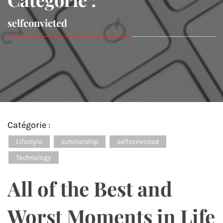
selfconvicted
Catégorie :
Lifestyle
scholarship
selfconvicted
Technology
All of the Best and
Worst Moments in Life