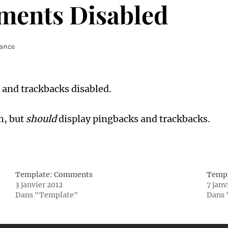
ments Disabled
rance
 and trackbacks disabled.
m, but
should
display pingbacks and trackbacks.
Template: Comments
Templ
3 janvier 2012
7 janv
Dans "Template"
Dans 