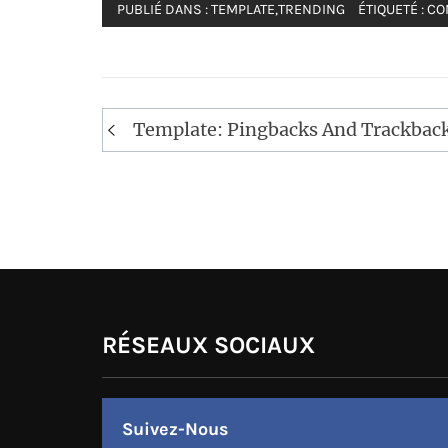
PUBLIÉ DANS :
TEMPLATE
,
TRENDING
ÉTIQUETÉ :
CO
Navigation
Template: Pingbacks And Trackbac
de
l’article
RÉSEAUX SOCIAUX
Suivez-Nous