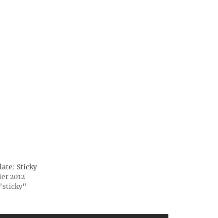
ate: Sticky
ier 2012
"sticky"