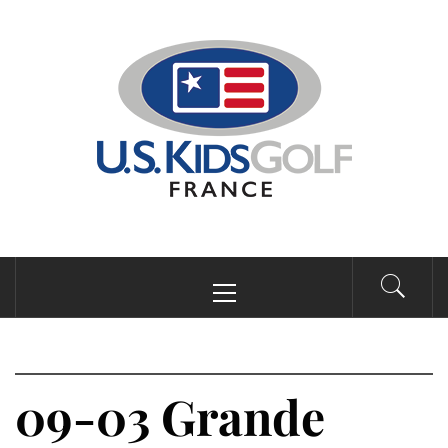
Passer
au
contenu
Menu
principal
09-03 Grande