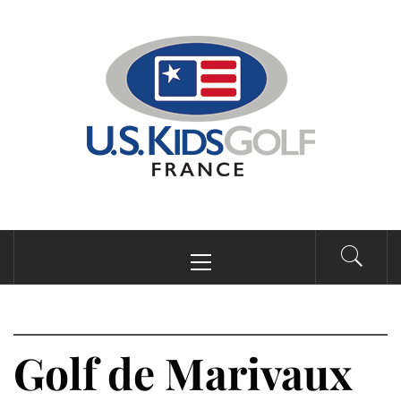
Passer
au
contenu
Menu
principal
Golf de Marivaux