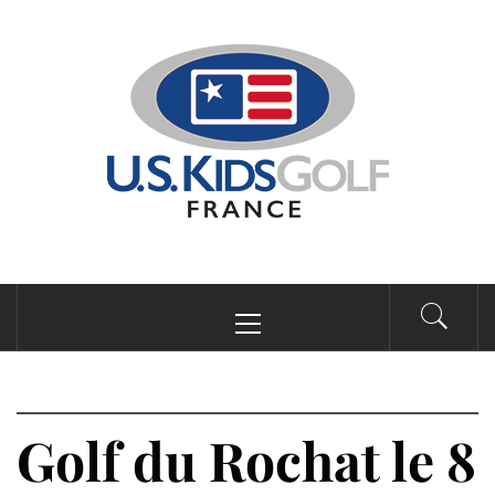
Passer
au
contenu
Menu
principal
Golf du Rochat le 8